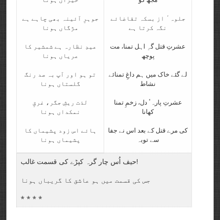
جلوہٴ از بسکہ تقاضائے
جوہرِ آئینہ بھی چاہے ہے
نگہ کرتا ہے
مژگاں ہونا
عشرتِ قتل گہِ اہل تمنا، مت
عیدِ نظارہ ہے شمشیر کا
پوچھ
عریاں ہونا
لے گئے خاک میں ہم داغِ تمنائے
تو ہو اور آپ بہ صد رنگ
نشاط
گلستاں ہونا
عشرتِ پارہٴ دل، زخمِ تمنا
لذت ریشِ جگر، غرقِ
کھانا
نمکداں ہونا
کی مرے قتل کے بعد اس نے جفا
ہائے اس زود پشیماں کا
سے توبہ
پشیماں ہونا
حیف اُس چار گرہ کپڑے کی قسمت غالب!
جس کی قسمت میں ہو عاشق کا گریباں ہونا
* * * *