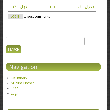
غزل - ۱۶ ›
up
‹ غزل - ۱۴
LOG IN
to post comments
Search
Search form
Navigation
Dictionary
Muslim Names
Chat
Login