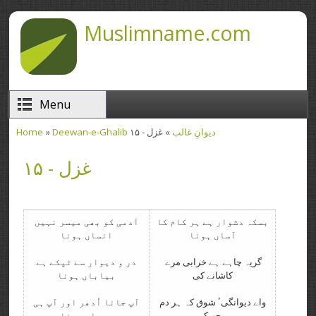
Skip to main content
Muslimname.com
Menu
Deewan-e-Ghalib دیوانِ غالب
» غزل - ۱۵
»
Home
You are here
غزل - ۱۵
بسکہ دشوار ہے ہر کام کا
آدمی کو بھی میسر نہیں
آساں ہونا
انساں ہونا
گریہ چاہے ہے خرابی مرے
در و دیوار سے ٹپکے ہے
کاشانے کی
بیاباں ہونا
واے دیوانگیٴ شوق کہ ہر دم
آپ جانا اُدھر اور آپ ہی
مجھ کو
حیراں ہونا