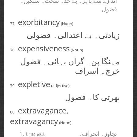
اندازے سے باہر۔ بے حد۔ سخت۔ سنگین۔
فضول
exorbitancy
77
(Noun)
زیادتی۔ بے اعتدالی۔ فضولی
expensiveness
78
(Noun)
مہنگا پن۔ گراں بہائی۔ فضول
خرچ۔ اسراف
expletive
79
(adjective)
بھرتی کا۔ فضول
extravagance,
80
extravagancy
(Noun)
1. the act
تجاوز۔ انحراف۔