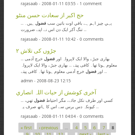
rajasaab
- 2008-01-11 03:55 - 1 comment
حج اکبر از سعادت حسن منٹو
... يہي چيز اہم ہے باقي اوت باتين سب
فضول
ہيں۔
تنگ آکر ايک دن اس نے اپنے ضرورت ...
rajasaab
- 2008-01-11 10:42 - 0 comments
جڑوں کی تلاش ۲
... بھاری جبڑے والا ایک لاپرواہ اور
فضول
خرچ آدمی
معلوم ہوتا تھا۔ کافی پیتے ... بھاری جبڑے والا ایک لاپرواہ
خرچ آدمی معلوم ہوتا تھا۔ کافی پیتے ...
اور
فضول
admin
- 2008-08-23 12:15
آخری کوشش از حيات اللہ انصاري
... کسي اور طرف نکل جائے، مگر احتياط
فضول
تھي،
کيونکہ دس برس سے اس کا ہاتھ صرف يہ ...
rajasaab
- 2008-01-11 04:04 - 0 comments
« first
‹ previous
…
4
5
6
7
8
Pages
9
10
11
12
…
next ›
last »