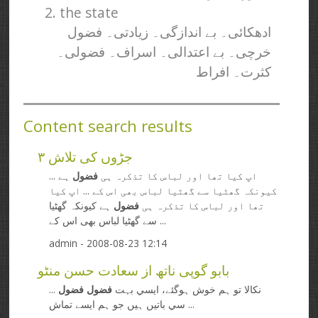
2. the state
ادھکائی۔ بے اندازگی۔ زیادتی۔ فضول
خرچی۔ بے اعتدالی۔ اسراف۔ فضولی۔
کثرت۔ افراط
Content search results
جڑوں کی تلاش ۳
... اپ کیا تھا اور لباس کا تذکرہ ہی
فضول
ہے
کیونکہ گھٹیا سے گھٹیا لباس بھی اس کے ... اپ کیا
تھا اور لباس کا تذکرہ ہی
فضول
ہے کیونکہ گھٹیا
سے گھٹیا لباس بھی اس کے ...
admin
- 2008-08-23 12:14
بابو گوپی ناتھ از سعادت حسن منٹو
... نکالا تو ہم خوش ہوگئے، ايسي بہت
فضول
فضول
سي باتيں ہيں جو ہم ايسے تماش ...