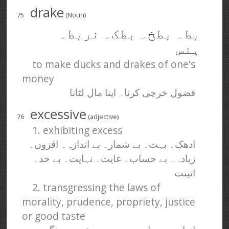
drake
75
(Noun)
بط۔ بطخ۔ بطک۔ نربط۔
ہنس
to make ducks and drakes of one's
money
فضول خرچی کرنا۔ اپنا مال لٹانا
excessive
76
(adjective)
1. exhibiting excess
ادھک۔ بہت۔ بے شمار۔ بے اندازہ۔ افزوں۔
زیادہ۔ بے حساب۔ غایت۔ نہایت۔ بے حد۔
اتینت
2. transgressing the laws of
morality, prudence, propriety, justice
or good taste