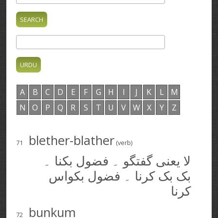
A
B
C
D
E
F
G
H
I
J
K
L
M
N
O
P
Q
R
S
T
U
V
W
X
Y
Z
blether-blather
71
(verb)
لا یعنی گفتگو ۔ فضول بکنا ۔
بک بک کرنا ۔ فضول بکواس
کرنا
bunkum
72