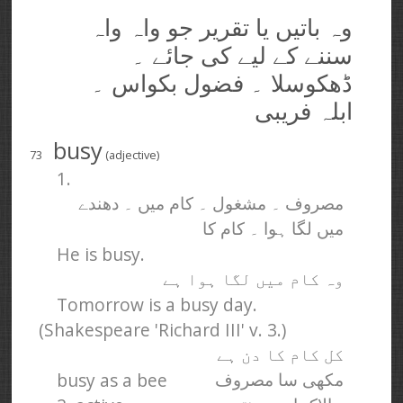
وہ باتیں یا تقریر جو واہ واہ
سننے کے لیے کی جائے ۔
ڈھکوسلا ۔ فضول بکواس ۔
ابلہ فریبی
busy
73
(adjective)
1.
مصروف ۔ مشغول ۔ کام میں ۔ دھندے
میں لگا ہوا ۔ کام کا
He is busy.
وہ کام میں لگا ہوا ہے
Tomorrow is a busy day.
(Shakespeare 'Richard III' v. 3.)
کل کام کا دن ہے
busy as a bee
مکھی سا مصروف