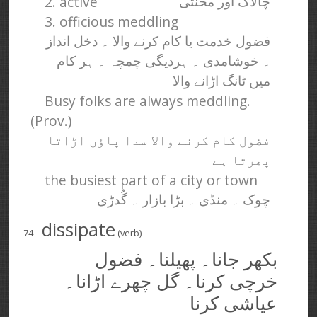
2. active
چالاک اور محنتی
3. officious meddling
فضول خدمت یا کام کرنے والا ۔ دخل انداز
۔ خوشامدی ۔ ہردیگی چمچہ ۔ ہر کام
میں ٹانگ اڑانے والا
Busy folks are always meddling.
(Prov.)
فضول کام کرنے والا سدا پاؤں اڑاتا
پھرتا ہے
the busiest part of a city or town
چوک ۔ منڈی ۔ بڑا بازار ۔ گُدڑی
dissipate
74
(verb)
بکھر جانا۔ پھیلنا۔ فضول
خرچی کرنا۔ گل چھرے اڑانا۔
عیاشی کرنا