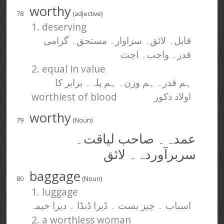
worthy
78
(adjective)
1. deserving
قابل۔ لائق۔ سزاوار۔ مستحق۔ گرامی
قدر۔ واجب۔ اچت
2. equal in value
ہم قدر۔ ہم وزن۔ ہم پلہ۔ برابر کا
worthiest of blood
اولاد ذکور
worthy
79
(Noun)
عمدہ۔ صاحب لیاقت۔
سربرآوردہ۔ لائق
baggage
80
(Noun)
1. luggage
اسباب ۔ چیز بست ۔ ڈیرا ڈنڈا ۔ دیرا خیمہ
2. a worthless woman