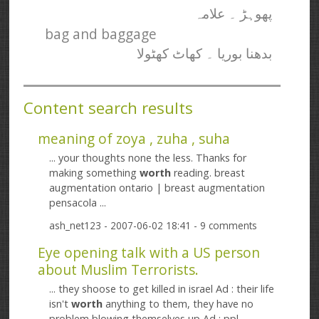
پھوہڑ ۔ علامہ
bag and baggage
بدھنا بوریا ۔ کھاٹ کھٹولا
Content search results
meaning of zoya , zuha , suha
... your thoughts none the less. Thanks for
making something
worth
reading. breast
augmentation ontario | breast augmentation
pensacola ...
ash_net123
- 2007-06-02 18:41 - 9 comments
Eye opening talk with a US person
about Muslim Terrorists.
... they shoose to get killed in israel Ad : their life
isn't
worth
anything to them, they have no
problem blowing themselves up Ad : ppl ...