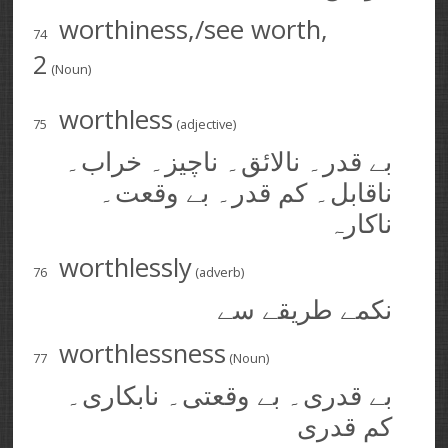
worthiness,/see worth,
74
2
(Noun)
worthless
75
(adjective)
بے قدر۔ نالائق۔ ناچیز۔ خراب۔
ناقابل۔ کم قدر۔ بے وقعت۔
ناکارہ
worthlessly
76
(adverb)
نکمے طریقے سے
worthlessness
77
(Noun)
بے قدری۔ بے وقعتی۔ نابکاری۔
کم قدری