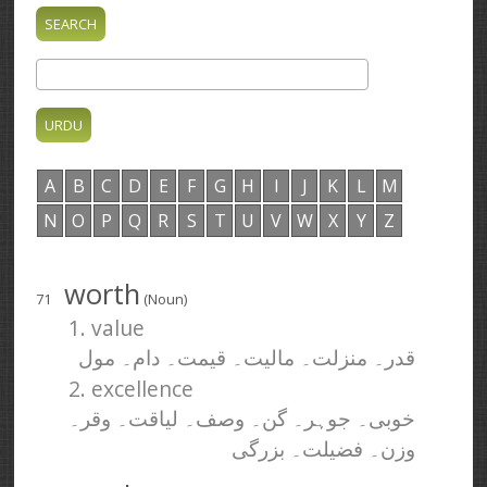
A
B
C
D
E
F
G
H
I
J
K
L
M
N
O
P
Q
R
S
T
U
V
W
X
Y
Z
worth
71
(Noun)
1. value
قدر۔ منزلت۔ مالیت۔ قیمت۔ دام۔ مول
2. excellence
خوبی۔ جوہر۔ گن۔ وصف۔ لیاقت۔ وقر۔
وزن۔ فضیلت۔ بزرگی