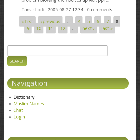
Tanvir Lodi
- 2005-08-27 12:34 - 0 comments
« first
‹ previous
…
4
5
6
7
8
Pages
9
10
11
12
…
next ›
last »
Search
Search form
Navigation
Dictionary
Muslim Names
Chat
Login