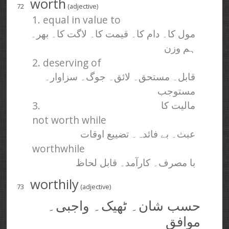
worth
72
(adjective)
1. equal in value to
مول کا۔ دام کا۔ قیمت کا۔ لاگت کا۔ بھر۔
ہم وزن
2. deserving of
قابل۔ مستحق۔ لائق۔ جوگ۔ سزاوار۔
مستوجب
3.
مالیت کا
not worth while
عبث۔ بے فائدہ۔ تضییع اوقات
worthwhile
با مصرف۔ کارآمد۔ قابل لحاظ
worthily
73
(adjective)
حسب شان۔ ٹھیک۔ واجبی۔
موافق