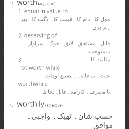
worth
42
(adjective)
1. equal in value to
مول کا۔ دام کا۔ قیمت کا۔ لاگت کا۔ بھر۔
ہم وزن
2. deserving of
قابل۔ مستحق۔ لائق۔ جوگ۔ سزاوار۔
مستوجب
3.
مالیت کا
not worth while
عبث۔ بے فائدہ۔ تضییع اوقات
worthwhile
با مصرف۔ کارآمد۔ قابل لحاظ
worthily
43
(adjective)
حسب شان۔ ٹھیک۔ واجبی۔
موافق