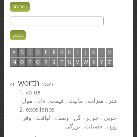
A
B
C
D
E
F
G
H
I
J
K
L
M
N
O
P
Q
R
S
T
U
V
W
X
Y
Z
worth
41
(Noun)
1. value
قدر۔ منزلت۔ مالیت۔ قیمت۔ دام۔ مول
2. excellence
خوبی۔ جوہر۔ گن۔ وصف۔ لیاقت۔ وقر۔
وزن۔ فضیلت۔ بزرگی