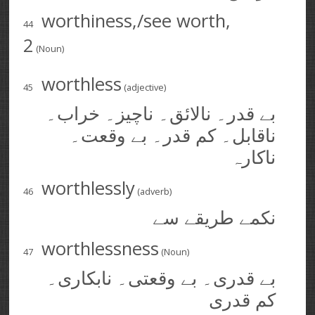
worthiness,/see worth,
44
2
(Noun)
worthless
45
(adjective)
بے قدر۔ نالائق۔ ناچیز۔ خراب۔
ناقابل۔ کم قدر۔ بے وقعت۔
ناکارہ
worthlessly
46
(adverb)
نکمے طریقے سے
worthlessness
47
(Noun)
بے قدری۔ بے وقعتی۔ نابکاری۔
کم قدری