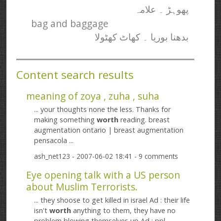
پھوہڑ ۔ علامہ
bag and baggage
بدھنا بوریا ۔ کھاٹ کھٹولا
Content search results
meaning of zoya , zuha , suha
... your thoughts none the less. Thanks for
making something
worth
reading. breast
augmentation ontario | breast augmentation
pensacola ...
ash_net123
- 2007-06-02 18:41 - 9 comments
Eye opening talk with a US person
about Muslim Terrorists.
... they shoose to get killed in israel Ad : their life
isn't
worth
anything to them, they have no
problem blowing themselves up Ad : ppl ...