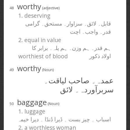
worthy
48
(adjective)
1. deserving
قابل۔ لائق۔ سزاوار۔ مستحق۔ گرامی
قدر۔ واجب۔ اچت
2. equal in value
ہم قدر۔ ہم وزن۔ ہم پلہ۔ برابر کا
worthiest of blood
اولاد ذکور
worthy
49
(Noun)
عمدہ۔ صاحب لیاقت۔
سربرآوردہ۔ لائق
baggage
50
(Noun)
1. luggage
اسباب ۔ چیز بست ۔ ڈیرا ڈنڈا ۔ دیرا خیمہ
2. a worthless woman