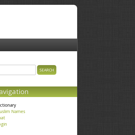
ch
earch form
avigation
ctionary
uslim Names
hat
ogin