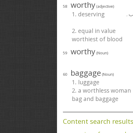
worthy
58
(adjective)
1. deserving
ب۔
2. equal in value
worthiest of blood
worthy
59
(Noun)
baggage
60
(Noun)
1. luggage
2. a worthless woman
bag and baggage
Content search result