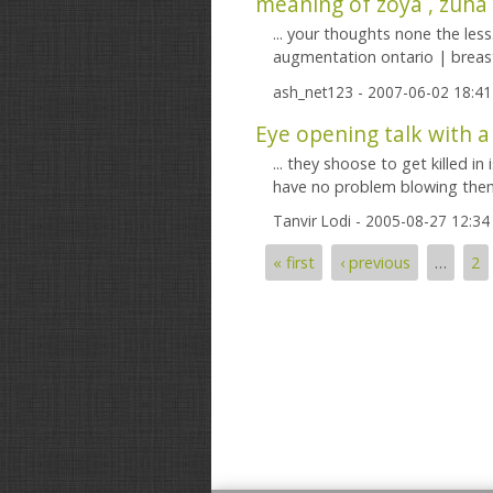
meaning of zoya , zuha 
... your thoughts none the le
augmentation ontario | breas
ash_net123
- 2007-06-02 18:4
Eye opening talk with a
... they shoose to get killed in i
have no problem blowing thems
Tanvir Lodi
- 2005-08-27 12:34
« first
‹ previous
…
2
Pages