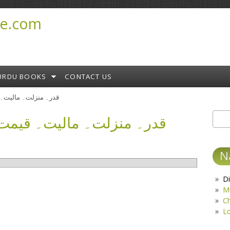
e.com
URDU BOOKS
CONTACT US
قدر۔ منزلت۔ مالیت۔ قیمت۔ دام۔
Sear
S
N
Di
M
C
L