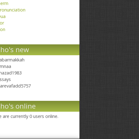
erm
ronunciation
ua
or
on
ho's new
abarmakkah
mnaa
hazad1983
ssays
arevafadd5757
ho's online
 are currently 0 users online.