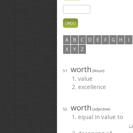
A
B
C
D
E
F
G
H
I
X
Y
Z
worth
51
(Noun)
1. value
2. excellence
worth
52
(adjective)
1. equal in value to
ن