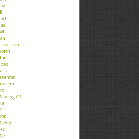
ay
ll
ad
as
ill
an
iscussion
orth
tar
oes
ass
ssential
oncern
ro
eaning Of
ut
کت
Mon
arket
ed
ar