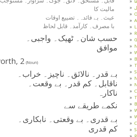
قابل۔ مستحق۔ لائق۔ جوگ۔ سزاوار۔ مستوجب
ا
ل
مالیت کا
O
عبث۔ بے فائدہ۔ تضییع اوقات
A
با مصرف۔ کارآمد۔ قابل لحاظ
L
R
حسب شان۔ ٹھیک۔ واجبی۔
G
موافق
W
orth, 2
B
(Noun)
T
S
بے قدر۔ نالائق۔ ناچیز۔ خراب۔
N
ناقابل۔ کم قدر۔ بے وقعت۔
N
C
ناکارہ
T
B
نکمے طریقے سے
W
W
بے قدری۔ بے وقعتی۔ نابکاری۔
C
کم قدری
S
R