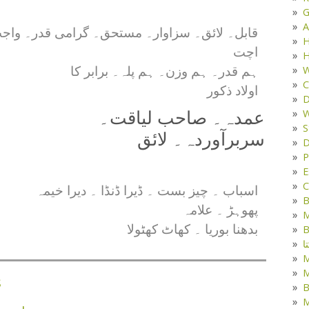
G
A
قابل۔ لائق۔ سزاوار۔ مستحق۔ گرامی قدر۔ واج
H
اچت
H
W
ہم قدر۔ ہم وزن۔ ہم پلہ۔ برابر کا
C
اولاد ذکور
D
W
عمدہ۔ صاحب لیاقت۔
S
سربرآوردہ۔ لائق
D
P
E
C
اسباب ۔ چیز بست ۔ ڈیرا ڈنڈا ۔ دیرا خیمہ
B
پھوہڑ ۔ علامہ
M
بدھنا بوریا ۔ کھاٹ کھٹولا
B
ا
M
s
B
M