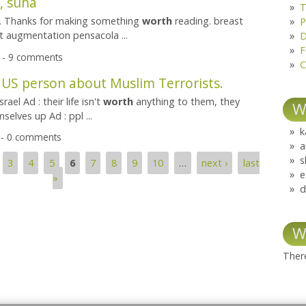
, suha
T
ss. Thanks for making something
worth
reading. breast
P
t augmentation pensacola ...
D
F
1 - 9 comments
C
 US person about Muslim Terrorists.
srael Ad : their life isn't
worth
anything to them, they
W
elves up Ad : ppl ...
k
 - 0 comments
a
s
3
4
5
6
7
8
9
10
…
next ›
last
e
»
d
W
There