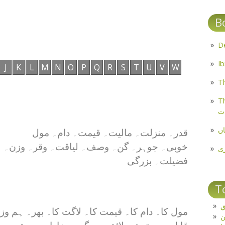
B
J
K
L
M
N
O
P
Q
R
S
T
U
V
W
Th
Th
ت
اں
قدر۔ منزلت۔ مالیت۔ قیمت۔ دام۔ مول
خوبی۔ جوہر۔ گن۔ وصف۔ لیاقت۔ وقر۔ وزن۔
ی
فضیلت۔ بزرگی
T
ق
مول کا۔ دام کا۔ قیمت کا۔ لاگت کا۔ بھر۔ ہم وز