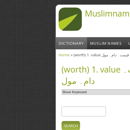
Skip to main content
Muslimnam
DICTIONARY
MUSLIM NAMES
Home
» (worth) 1. value  مول
You are here
(worth) 1. value قدر۔ منزلت۔ مالیت۔ قیمت۔
دام۔ مول
Show Keyboard