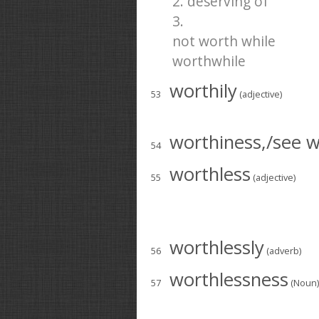
2. deserving of
3.
not worth while
worthwhile
worthily
53
(adjective)
worthiness,/see w
54
worthless
55
(adjective)
worthlessly
56
(adverb)
worthlessness
57
(Noun)