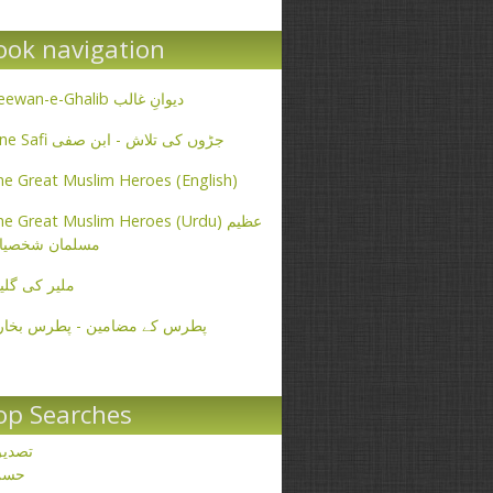
ook navigation
Deewan-e-Ghalib دیوانِ غالب
Ibne Safi جڑوں کی تلاش - ابن صفی
e Great Muslim Heroes (English)
e Great Muslim Heroes (Urdu) عظیم
مسلمان شخصیا
ملیر کی گلی
پطرس کے مضامین - پطرس بخار
op Searches
تصدی
حسن