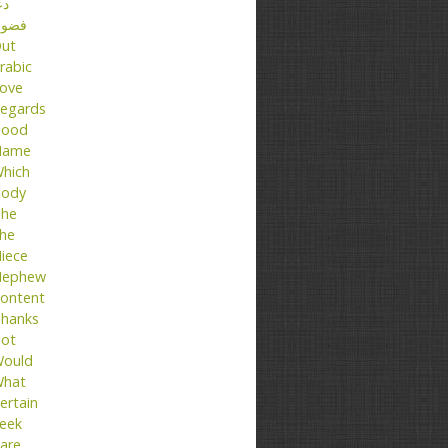
دع
فضو
ut
rabic
ove
egards
ood
Name
hich
ody
he
he
iece
ephew
ontent
hanks
ot
ould
hat
ertain
eek
are