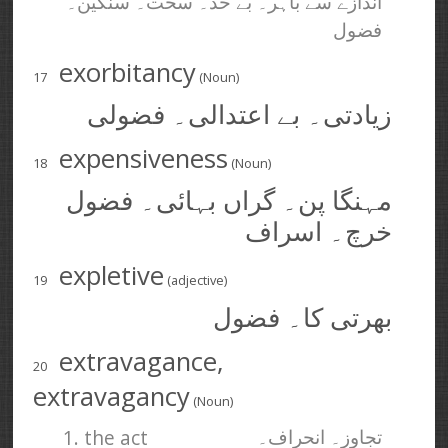
اندازے سے باہر۔ بے حد۔ سخت۔ سنگین۔
فضول
exorbitancy
17
(Noun)
زیادتی۔ بے اعتدالی۔ فضولی
expensiveness
18
(Noun)
مہنگا پن۔ گراں بہائی۔ فضول
خرچ۔ اسراف
expletive
19
(adjective)
بھرتی کا۔ فضول
extravagance,
20
extravagancy
(Noun)
1. the act
تجاوز۔ انحراف۔