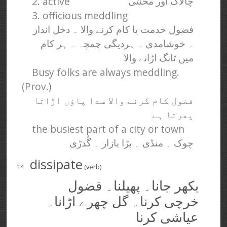
2. active
چالاک اور محنتی
3. officious meddling
فضول خدمت یا کام کرنے والا ۔ دخل انداز
۔ خوشامدی ۔ ہردیگی چمچہ ۔ ہر کام
میں ٹانگ اڑانے والا
Busy folks are always meddling.
(Prov.)
فضول کام کرنے والا سدا پاؤں اڑاتا
پھرتا ہے
the busiest part of a city or town
چوک ۔ منڈی ۔ بڑا بازار ۔ گُدڑی
dissipate
14
(verb)
بکھر جانا۔ پھیلنا۔ فضول
خرچی کرنا۔ گل چھرے اڑانا۔
عیاشی کرنا