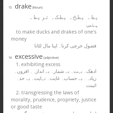
drake
15
(Noun)
بط۔ بطخ۔ بطک۔ نربط۔
ہنس
to make ducks and drakes of one's
money
فضول خرچی کرنا۔ اپنا مال لٹانا
excessive
16
(adjective)
1. exhibiting excess
ادھک۔ بہت۔ بے شمار۔ بے اندازہ۔ افزوں۔
زیادہ۔ بے حساب۔ غایت۔ نہایت۔ بے حد۔
اتینت
2. transgressing the laws of
morality, prudence, propriety, justice
or good taste