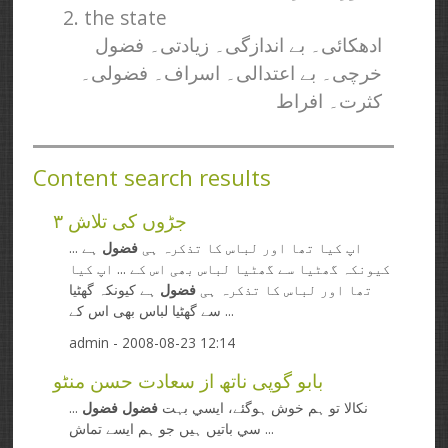
2. the state
ادھکائی۔ بے اندازگی۔ زیادتی۔ فضول
خرچی۔ بے اعتدالی۔ اسراف۔ فضولی۔
کثرت۔ افراط
Content search results
جڑوں کی تلاش ۳
... اپ کیا تھا اور لباس کا تذکرہ ہی
فضول
ہے
کیونکہ گھٹیا سے گھٹیا لباس بھی اس کے ... اپ کیا
تھا اور لباس کا تذکرہ ہی
فضول
ہے کیونکہ گھٹیا
سے گھٹیا لباس بھی اس کے ...
admin
- 2008-08-23 12:14
بابو گوپی ناتھ از سعادت حسن منٹو
... نکالا تو ہم خوش ہوگئے، ايسي بہت
فضول
فضول
سي باتيں ہيں جو ہم ايسے تماش ...