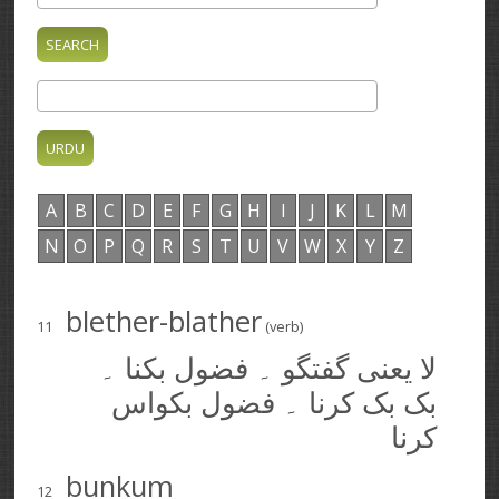
A
B
C
D
E
F
G
H
I
J
K
L
M
N
O
P
Q
R
S
T
U
V
W
X
Y
Z
blether-blather
11
(verb)
لا یعنی گفتگو ۔ فضول بکنا ۔
بک بک کرنا ۔ فضول بکواس
کرنا
bunkum
12