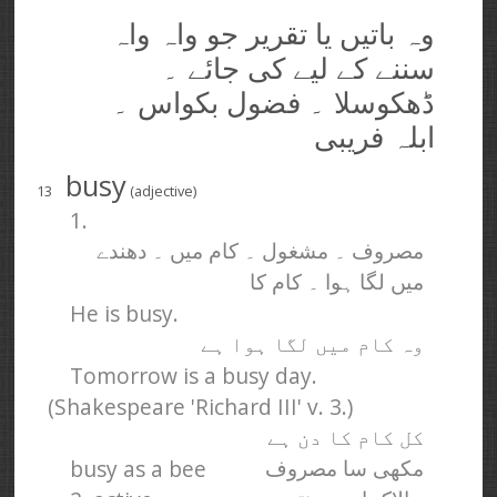
وہ باتیں یا تقریر جو واہ واہ
سننے کے لیے کی جائے ۔
ڈھکوسلا ۔ فضول بکواس ۔
ابلہ فریبی
busy
13
(adjective)
1.
مصروف ۔ مشغول ۔ کام میں ۔ دھندے
میں لگا ہوا ۔ کام کا
He is busy.
وہ کام میں لگا ہوا ہے
Tomorrow is a busy day.
(Shakespeare 'Richard III' v. 3.)
کل کام کا دن ہے
busy as a bee
مکھی سا مصروف