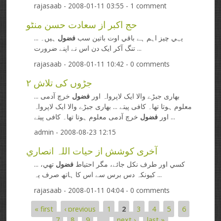
rajasaab
- 2008-01-11 03:55 - 1 comment
حج اکبر از سعادت حسن منٹو
... يہي چيز اہم ہے باقي اوت باتين سب
فضول
ہيں۔
تنگ آکر ايک دن اس نے اپنے ضرورت ...
rajasaab
- 2008-01-11 10:42 - 0 comments
جڑوں کی تلاش ۲
... بھاری جبڑے والا ایک لاپرواہ اور
فضول
خرچ آدمی
معلوم ہوتا تھا۔ کافی پیتے ... بھاری جبڑے والا ایک لاپرواہ
خرچ آدمی معلوم ہوتا تھا۔ کافی پیتے ...
اور
فضول
admin
- 2008-08-23 12:15
آخری کوشش از حيات اللہ انصاري
... کسي اور طرف نکل جائے، مگر احتياط
فضول
تھي،
کيونکہ دس برس سے اس کا ہاتھ صرف يہ ...
rajasaab
- 2008-01-11 04:04 - 0 comments
« first
‹ previous
1
2
3
4
5
6
Pages
7
8
9
…
next ›
last »