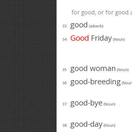
for good, or for good 
good
33
(adverb)
Good
Friday
34
(Noun)
good woman
35
(Noun)
good-breeding
36
(Noun
good-bye
37
(Noun)
good-day
38
(Noun)