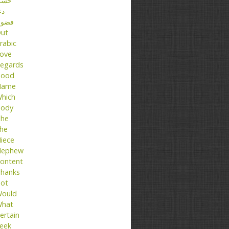
حسن
دع
فضو
ut
rabic
ove
egards
ood
Name
hich
ody
he
he
iece
ephew
ontent
hanks
ot
ould
hat
ertain
eek