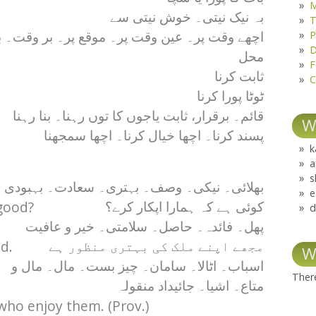
M
بہ نیک نیتی۔ خوش نیتی سے
T
P
اچھے وقت پر۔ عین وقت پر۔ موقع پر۔ بر وقت۔ ب
D
محل
F
ثابت کرنا
C
ٹوٹا پورا کرنا
قائم۔ برقرار، ثابت یاجوں کا توں رہنا۔ بنا رہنا
W
پسند کرنا۔ اچھا خیال کرنا۔ اچھا سمجھنا
k
a
s
بھلائی۔ نیکی۔ وصف۔ بہتری۔ سعادت۔ بہبودی
e
good?
کوئی ہے کہ ہمارا اپکار کرے؟
d
پھل۔ فائدہ۔ حاصل۔ سلامتی۔ خیر و عافیت
od.
مجھے اپنے ملک کی بہتری منظور ہے
W
اسباب۔ اٹالا۔ سامان۔ چیز بست۔ مال۔ مال و
There
متاع۔ اشیا۔ جائیداد منقولہ
 who enjoy them. (Prov.)