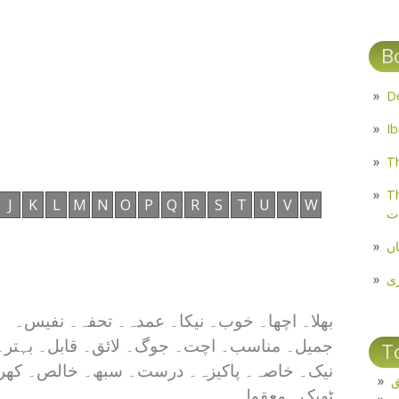
B
Th
Th
J
K
L
M
N
O
P
Q
R
S
T
U
V
W
ت
اں
ی
بھلا۔ اچھا۔ خوب۔ نیکا۔ عمدہ۔ تحفہ۔ نفیس۔
جمیل۔ مناسب۔ اچت۔ جوگ۔ لائق۔ قابل۔ بہتر۔
T
نیک۔ خاصہ۔ پاکیزہ۔ درست۔ سبھ۔ خالص۔ کھرا
ق
ٹھیک۔ معقول