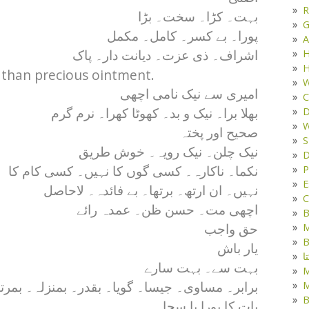
R
بہت۔ کڑا۔ سخت۔ بڑا
G
پورا۔ بے کسر۔ کامل۔ مکمل
A
H
اشراف۔ ذی عزت۔ دیانت دار۔ پاک
H
 than precious ointment.
W
امیری سے نیک نامی اچھی
C
D
بھلا برا۔ نیک و بد۔ کھوٹا کھرا۔ نرم گرم
W
صحیح اور پختہ
S
نیک چلن۔ نیک رویہ۔ خوش طریق
D
P
نکما۔ ناکارہ۔ کسی گوں کا نہیں۔ کسی کام کا
E
نہیں۔ ان ارتھ۔ برتھا۔ بے فائدہ۔ لاحاصل
C
اچھی مت۔ حسن ظن۔ عمدہ رائے
B
M
حق واجب
B
یار باش
ا
بہت سے۔ بہت سارے
M
برابر۔ مساوی۔ جیسا۔ گویا۔ بقدر۔ بمنزلہ۔ بمرتب
B
بات کا پورا یا سچا