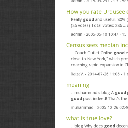
admin
- 2015-09-29 07:13 - 5
How you rate Urdusee
Really
good
and usefull. 80% 
(26 votes) Total votes: 286 .
admin
- 2005-05-10 10:47 - 1
Census sees median inc
... Coach Outlet Online
good
e
close to New York," which pro
coaching rapid expansion in Ch
RaizaV.
- 2014-07-26 11:06 - 
meaning
... muhammad's blog A
good
p
good
post indeed! That’s the s
muhammad
- 2005-12-26 02:4
what is true love?
... blog Why does
good
decent