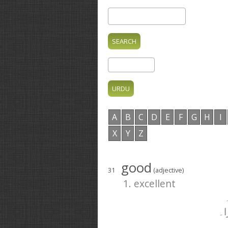
A
B
C
D
E
F
G
H
I
X
Y
Z
good
31
(adjective)
1. excellent
۔