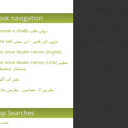
ook navigation
Deewan-e-Ghalib دیوانِ غالب
Ibne Safi جڑوں کی تلاش - ابن صفی
e Great Muslim Heroes (English)
e Great Muslim Heroes (Urdu) عظیم
مسلمان شخصیا
ملیر کی گلی
پطرس کے مضامین - پطرس بخار
op Searches
تصدی