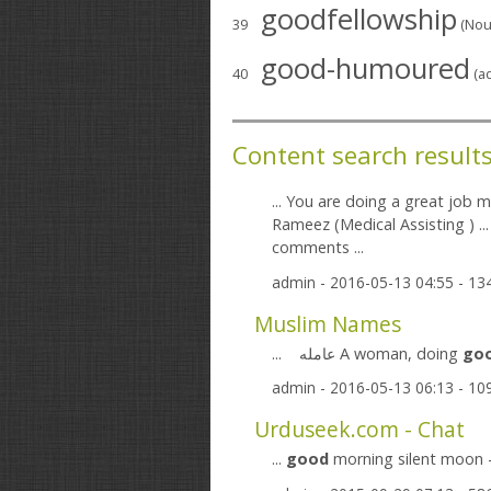
goodfellowship
39
(Nou
good-humoured
40
(ad
Content search result
... You are doing a great job
Rameez (Medical Assisting ) ..
comments ...
admin
- 2016-05-13 04:55 - 1
Muslim Names
... عامله A woman, doing
go
admin
- 2016-05-13 06:13 - 1
Urduseek.com - Chat
...
good
morning silent moon -