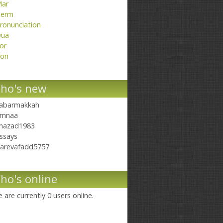
ar
erm
ronunciation
ua
or
on
ho's new
abarmakkah
mnaa
hazad1983
ssays
arevafadd5757
ho's online
 are currently 0 users online.