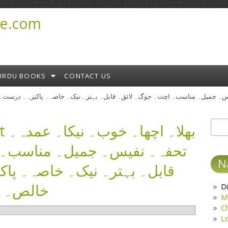
e.com
URDU BOOKS
CONTACT US
بھلا
Sear
S
تحفہ۔ نفیس۔ جمیل۔ مناسب۔ 
N
قابل۔ بہتر۔ نیک۔ خاصہ۔ پا
خالص۔ ک
Di
M
C
L