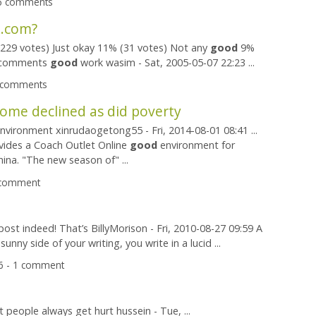
86 comments
k.com?
(229 votes) Just okay 11% (31 votes) Not any
good
9%
.. comments
good
work wasim - Sat, 2005-05-07 22:23 ...
5 comments
ome declined as did poverty
nvironment xinrudaogetong55 - Fri, 2014-08-01 08:41 ...
vides a Coach Outlet Online
good
environment for
ina. "The new season of" ...
1 comment
ost indeed! That’s BillyMorison - Fri, 2010-08-27 09:59 A
unny side of your writing, you write in a lucid ...
6 - 1 comment
 people always get hurt hussein - Tue, ...