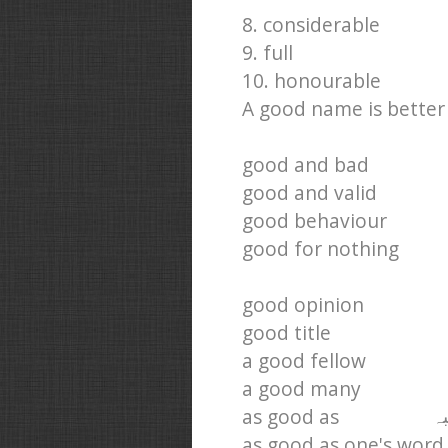
8. considerable
9. full
10. honourable
A good name is better
good and bad
good and valid
good behaviour
good for nothing
good opinion
good title
a good fellow
a good many
as good as
ہ
as good as one's word