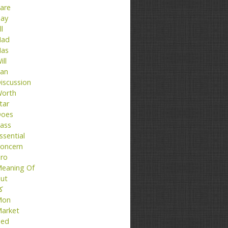
are
ay
ll
ad
as
ill
an
iscussion
orth
tar
oes
ass
ssential
oncern
ro
eaning Of
ut
کت
Mon
arket
ed