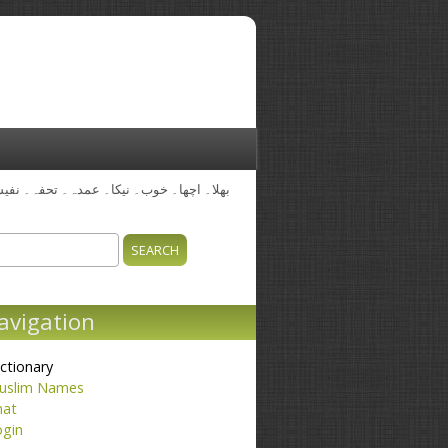
ch
earch form
avigation
ctionary
uslim Names
hat
ogin