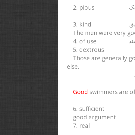
2. pious
یک
3. kind
یق
The men were very goo
4. of use
ند
5. dextrous
Those are generally go
else.
Good
swimmers are of
6. sufficient
good argument
7. real