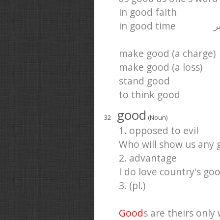
in good faith
in good time
ر
make good (a charge)
make good (a loss)
stand good
to think good
good
32
(Noun)
1. opposed to evil
Who will show us any 
2. advantage
I do love country's go
3. (pl.)
Good
s are theirs only