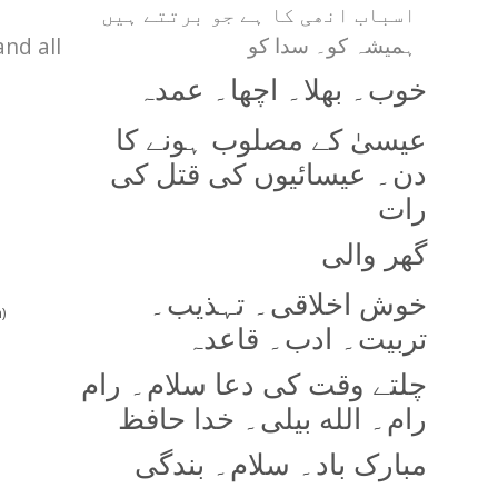
اسباب انھی کا ہے جو برتتے ہیں
and all
ہمیشہ کو۔ سدا کو
خوب۔ بھلا۔ اچھا۔ عمدہ
عیسیٰ کے مصلوب ہونے کا
دن۔ عیسائیوں کی قتل کی
رات
گھر والی
خوش اخلاقی۔ تہذیب۔
)
تربیت۔ ادب۔ قاعدہ
چلتے وقت کی دعا سلام۔ رام
رام۔ الله بیلی۔ خدا حافظ
مبارک باد۔ سلام۔ بندگی