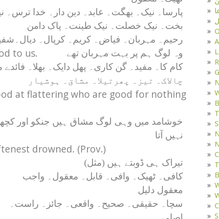
ا
پارسا۔ نیک۔ بھگت۔ عابد۔ دین دار۔ خدا ترس۔ ن
ل
بخت۔ نیک خصلت۔ نیک طینت۔ پاک دامن
O
رحیم۔ مہربان۔ فیاض۔ کریم۔ کرپال۔ دیال۔شف
A
d to us.
L
وہ لوگ ہم پر بہت مہربان تھے
R
کام کا۔ مفید۔ گن کاری۔ پھل دایک۔ بھلا۔ فائدے م
G
چالاک۔ تیز۔ پھرتیلا۔ مشاق۔ ہوشیار
od at flattering who are good for nothing
W
B
T
خوشامد میں وہی لوگ مشاق ہیں جنکو اور کچھ
S
N
نہیں آتا
N
tenest drowned. (Prov.)
C
تیراک ہی ڈوبتے ہیں (مثل)
T
B
کافی۔ ٹھیک۔ وافی۔ قابل۔ معقول۔ واجب
W
معقول دلیل
W
سچا۔ حقیقی۔ صحیح۔ واقعی۔ جائز۔ راست۔
C
S
اصلی