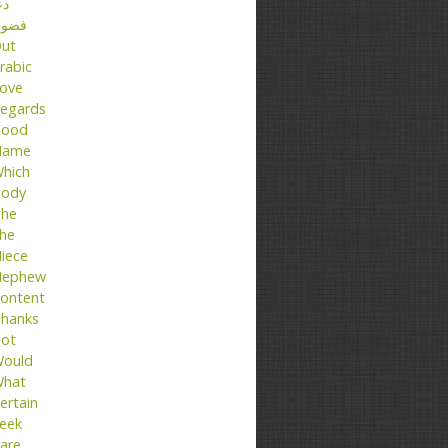
دع
فضو
ut
rabic
ove
egards
ood
Name
hich
ody
he
he
iece
ephew
ontent
hanks
ot
ould
hat
ertain
eek
are