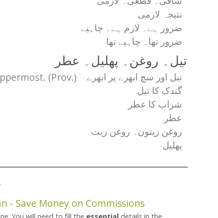
شافی۔ قطعی۔ لازمی
نتیجہ لازمی
ضرور ہے۔ لازم ہے۔ چاہیے
ضرور تھا۔ چاہیے تھا
تیل۔ روغن۔ پھلیل۔ عطر
uppermost. (Prov.)
تیل اور سچ ابھرے پر ابھرے
گندک کا تیل
شراب کا عطر
عطر
روغن زیتون۔ روغن زیت
پھلیل
s
n - Save Money on Commissions
line. You will need to fill the
essential
details in the