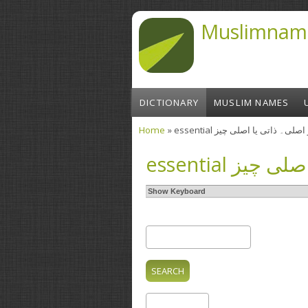
Skip to main content
Muslimnam
DICTIONARY
MUSLIM NAMES
Home
» essential صلی۔ ذاتی یا اصلی چیز
You are here
essential ز
Show Keyboard