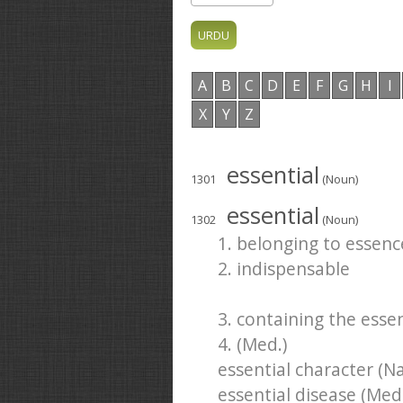
A
B
C
D
E
F
G
H
I
X
Y
Z
essential
1301
(Noun)
essential
1302
(Noun)
1. belonging to essenc
2. indispensable
3. containing the esse
4. (Med.)
essential character (Nat
essential disease (Med