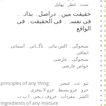
ا
ست۔ عطر۔ پھلیل
ل
O
حقیقت میں۔ دراصل۔ بذاتہ۔
A
فی نفسہ۔ فی الحقیقت۔ فی
L
R
الواقع
G
W
B
سنجوگی ۔ اکس ماتی ۔ ناگہانی ۔ آسمانی ۔
T
اتفاقی
S
سنجوگی ۔ عارضی
N
N
خواص عارضی
C
T
B
 principles of any thing
تتو۔ تت۔ عنصر
W
جزو۔ جزو بسیط۔ جزو لا یتجزی
W
C
اکشر۔ مفردات۔ حروف تہجی۔ ا ب ت
S
l ingredients of any mixture
R