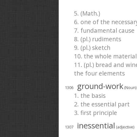
5. (Math.)
6. one of the necessar
7. fundamental cause
8. (pl.) rudiments
9. (pl.) sketch
10. the whole materia
11. (pl.) bread and win
the four elements
ground-work
1306
(Noun)
1. the basis
2. the essential part
3. first principle
inessential
1307
(adjective)