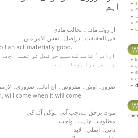
T
اہم
P
D
F
C
از روئے مادہ۔ بحالت مادی
فی الحقیقت۔ دراصل۔ نفس الامر میں
oil an act materially good.
W
ارادہٴ فاسد کے سبب جو فعل فی نفسہ اچھا 
k
وہ بھی برا ہوجاتا ہے
a
s
e
d
ضرور۔ اوش۔ مفروض۔ ان اپائے۔ ضروری۔ لازم
, will come when it will come.
W
موت برحق ہے،‌جب آنی ہوگی آئے گی
There
مطلوب۔ چاہیے۔ واجب
ذاتی۔ اصلی۔ لابد