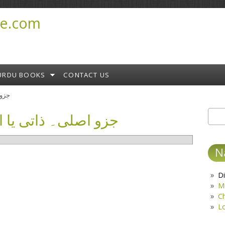
e.com
URDU BOOKS
CONTACT US
جزو ا
جزو اصلی۔ ذاتی یا اصلی چی
Sear
S
N
Di
M
C
L