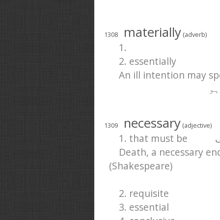
materially
1308
(adverb)
1.
2. essentially
An ill intention may sp
ہو
necessary
1309
(adjective)
1. that must be
ی
Death, a necessary end
(Shakespeare)
2. requisite
3. essential