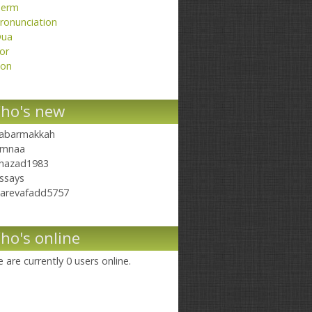
erm
ronunciation
ua
or
on
ho's new
abarmakkah
mnaa
hazad1983
ssays
arevafadd5757
ho's online
 are currently 0 users online.