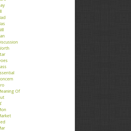
ay
ll
ad
as
ill
an
iscussion
orth
tar
oes
ass
ssential
oncern
ro
eaning Of
ut
کت
Mon
arket
ed
ar