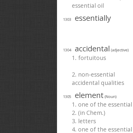
essential oil
essentially
1303
accidental
1304
(adjective)
1. fortuitous
2. non-essential
accidental qualities
element
1305
(Noun)
1. one of the essential
2. (in Chem.)
3. letters
4. one of the essentia