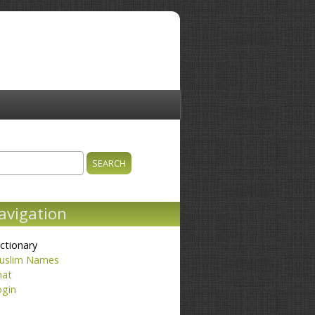
ch
earch form
avigation
ctionary
uslim Names
hat
ogin