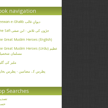
ook navigation
Deewan-e-Ghalib دیوانِ غالب
Ibne Safi جڑوں کی تلاش - ابن صفی
e Great Muslim Heroes (English)
e Great Muslim Heroes (Urdu) عظیم
مسلمان شخصیا
ملیر کی گلی
پطرس کے مضامین - پطرس بخار
op Searches
تصدی
حسن