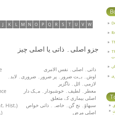
B
J
K
L
M
N
O
P
Q
R
S
T
U
V
W
Th
جزو اصلی۔ ذاتی یا اصلی چیز
Th
ت
اں
e
ذاتی۔ اصلی۔ نفس الامری
ی
اوش۔ بہت ضرور۔ پر ضرور۔ ضروری۔ لابد۔
لازمی۔ اٹل۔ ناگزیر
nce
معطر۔ لطیف۔ خوشبودار۔ مہک دار
T
اصلی بیماری کے متعلق
. Hist.)
ق
سبھاؤ۔ نج گن۔ خاصہ۔ ذاتی خواص
.)
اصلی مرض