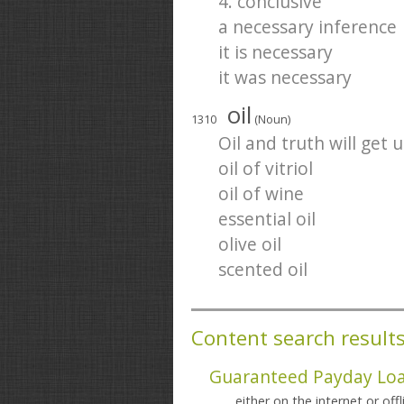
4. conclusive
a necessary inference
it is necessary
it was necessary
oil
1310
(Noun)
Oil and truth will get 
oil of vitriol
oil of wine
essential oil
olive oil
scented oil
Content search result
Guaranteed Payday Loa
... either on the internet or off