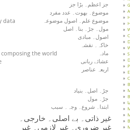
جز اعظم۔ بڑا جز
G
A
موضوع۔ بھوت۔ عدد مفرد
H
y data
موضوع علم۔ اصول موضوعہ
H
مول۔ جڑ۔ بنا۔ اصل
W
C
اصول۔ مبادی
D
خاکہ۔ نقشہ
W
l composing the world
مادہ
S
D
e
عشائے ربانی
P
اربعہ عناصر
E
C
B
M
جڑ۔ اصل۔ بنیاد
B
جڑ۔ مول
ا
ابتدا۔ شروع۔ وجہ۔ سبب
M
غیر ذاتی۔ بے اصلی۔ خارجی۔
B
غیر ضروری۔ غیر لازمی۔ غیر
M